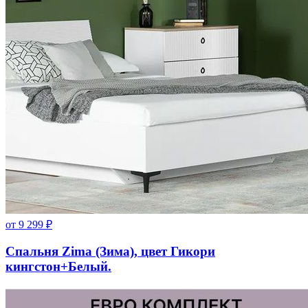
от
9 299
₽
Спальня Zima (Зима), цвет Гикори
кингстон+Белый.