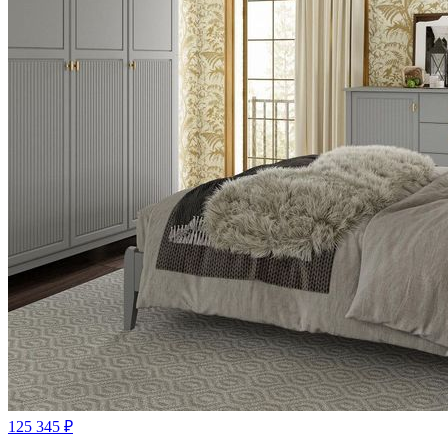
125 345
₽