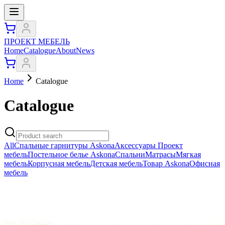
ПРОЕКТ МЕБЕЛЬ
Home
Catalogue
About
News
Home
Catalogue
Catalogue
All
Спальные гарнитуры Askona
Аксессуары Проект
мебель
Постельное белье Askona
Спальни
Матрасы
Мягкая
мебель
Корпусная мебель
Детская мебель
Товар Askona
Офисная
мебель