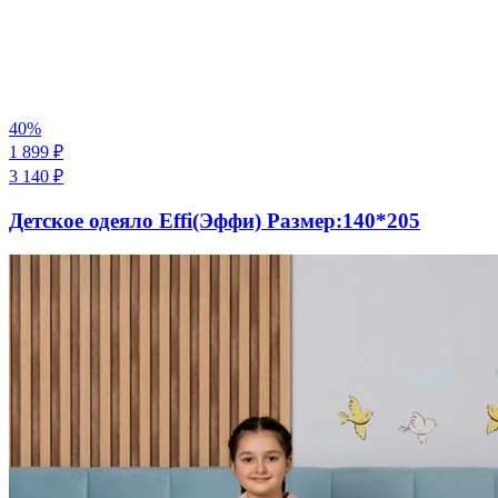
40
%
1 899
₽
3 140
₽
Детское одеяло Effi(Эффи) Размер:140*205