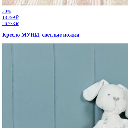
30
%
18 799
₽
26 733
₽
Кресло МУНИ, светлые ножки