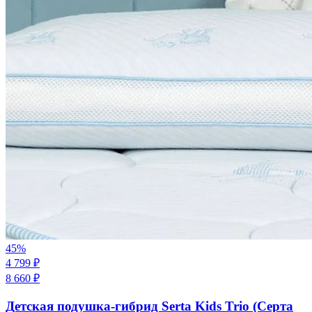
45
%
4 799
₽
8 660
₽
Детская подушка-гибрид Serta Kids Trio (Серта