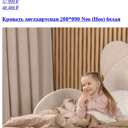
37 999
₽
48 488
₽
Кровать двухъярусная 200*090 Neo (Нео) белая