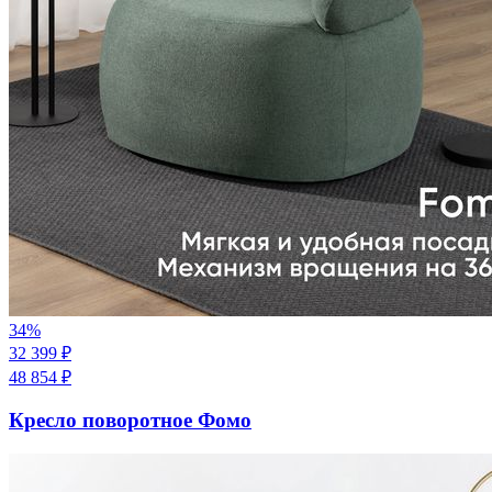
34
%
32 399
₽
48 854
₽
Кресло поворотное Фомо