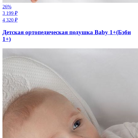
26
%
3 199
₽
4 320
₽
Детская ортопедическая подушка Baby 1+(Бэби
1+)