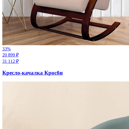
33
%
20 899
₽
31 112
₽
Кресло-качалка Кросби