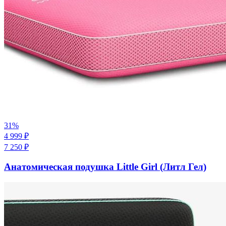
31
%
4 999
₽
7 250
₽
Анатомическая подушка Little Girl (Литл Гел)