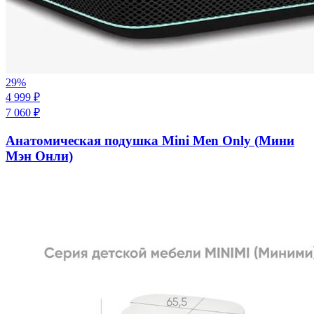
29
%
4 999
₽
7 060
₽
Анатомическая подушка Mini Men Only (Мини
Мэн Онли)