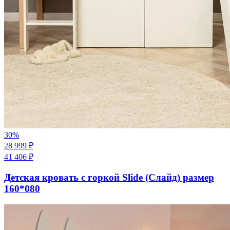
30
%
28 999
₽
41 406
₽
Детская кровать с горкой Slide (Слайд) размер
160*080