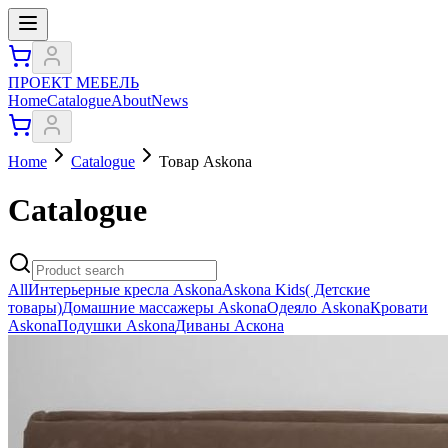
ПРОЕКТ МЕБЕЛЬ
Home
Catalogue
About
News
Home
Catalogue
Товар Askona
Catalogue
All
Интерьерные кресла Askona
Askona Kids( Детские
товары)
Домашние массажеры Askona
Одеяло Askona
Кровати
Askona
Подушки Askona
Диваны Аскона