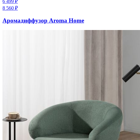
6 499
₽
8 560
₽
Аромадиффузор Aroma Home