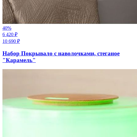
40
%
6 420
₽
10 690
₽
Набор Покрывало с наволочками, стеганое
"Карамель"