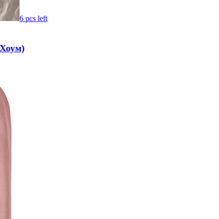
6 pcs left
(Хоум)