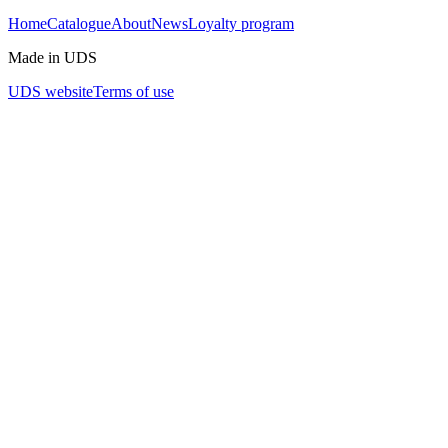
Home
Catalogue
About
News
Loyalty program
Made in UDS
UDS website
Terms of use