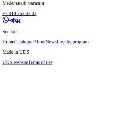
Мебельный магазин
+7 910 263 43 03
Sections
Home
Catalogue
About
News
Loyalty program
Made in UDS
UDS website
Terms of use