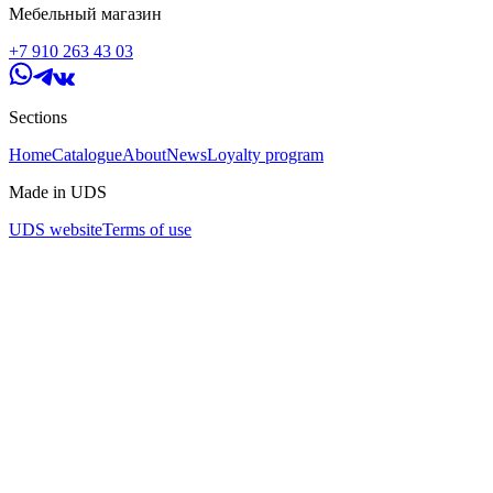
Мебельный магазин
+7 910 263 43 03
Sections
Home
Catalogue
About
News
Loyalty program
Made in UDS
UDS website
Terms of use