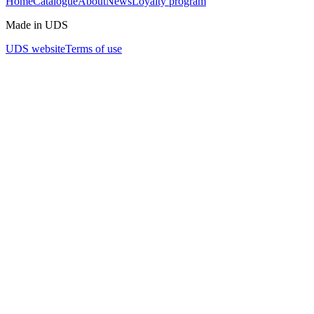
Home
Catalogue
About
News
Loyalty program
Made in UDS
UDS website
Terms of use