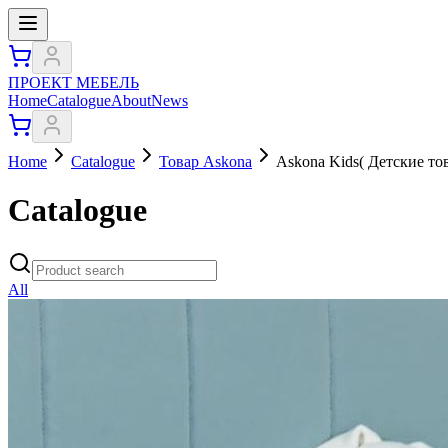
ПРОЕКТ МЕБЕЛЬ
Home
Catalogue
About
News
Home
Catalogue
Товар Askona
Askona Kids( Детские то
Catalogue
All