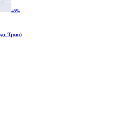
45
%
идс Трио)