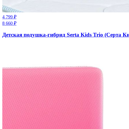
4 799
₽
8 660
₽
Детская подушка-гибрид Serta Kids Trio (Серта К