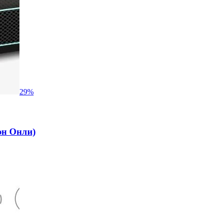
29
%
эн Онли)