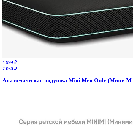
4 999
₽
7 060
₽
Анатомическая подушка Mini Men Only (Мини М