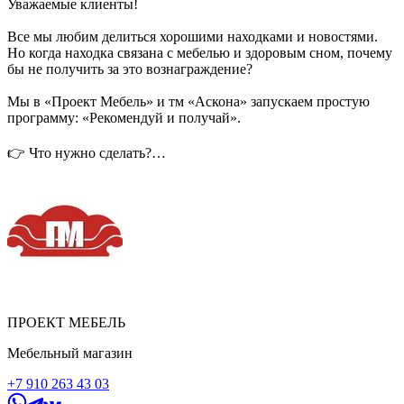
Уважаемые клиенты!
Все мы любим делиться хорошими находками и новостями.
Но когда находка связана с мебелью и здоровым сном, почему
бы не получить за это вознаграждение?
Мы в «Проект Мебель» и тм «Аскона» запускаем простую
программу: «Рекомендуй и получай».
👉 Что нужно сделать?
Всего пара кликов по кнопке «Рекомендовать» в нашем
приложении.
👉 Что получают друзья?
Подарок — 1000 бонусов на первую покупку в любом из
наших магазинов.
👉 Что получаете вы?
1000 баллов + до 3% с каждого чека по вашей рекомендации.
ПРОЕКТ МЕБЕЛЬ
Копите их и оплачивайте свои следующие покупки в «Проект
Мебель» и тм «Аскона» или меняйте на призы в оранжевой
Мебельный магазин
кнопке нашего приложения.
+7 910 263 43 03
Никаких сложных форм. Просто доверие и ваша