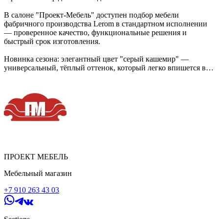
В салоне "Проект-Мебель" доступен подбор мебели
фабричного производства Lerom в стандартном исполнении
— проверенное качество, функциональные решения и
быстрый срок изготовления.
Новинка сезона: элегантный цвет "серый кашемир" —
универсальный, тёплый оттенок, который легко впишется в
любой интерьер от сканди до современного.
🤔 Почему стоит выбрать Lerom в стандартном исполнении:
🔹Готовые модульные решения — быстро и качественно.
🔹Надёжные материалы и фурнитура, проверенные на
практике.
🔹Простая схема подбора и сборки — удобно для
загруженных семей.
🔹Серый кашемир: визуально расширяет пространство и
ПРОЕКТ МЕБЕЛЬ
сочетается с натуральным деревом или металлом.
Мебельный магазин
Хотите подбор под вашу комнату?
+7 910 263 43 03
Напишите нам слово "ХОЧУ", нажав кнопку ниже или
звоните: 8 (800) 222-79-60.
С заботой о каждом,