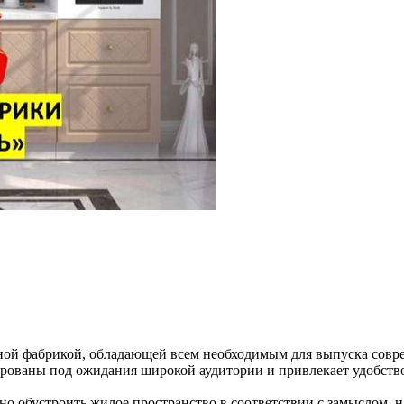
ной фабрикой, обладающей всем необходимым для выпуска совр
ированы под ожидания широкой аудитории и привлекает удобств
ыстро и выгодно обустроить жилое пространство в соответствии с замы