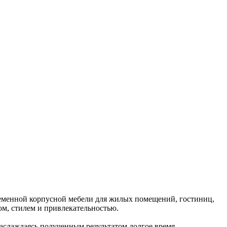
еменной корпусной мебели для жилых помещений, гостиниц,
ом, стилем и привлекательностью.
слом, наслаждаясь полученным результатом долгое время.