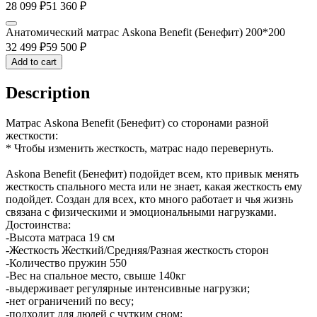
28 099
₽
51 360
₽
Анатомический матрас Askona Benefit (Бенефит) 200*200
32 499
₽
59 500
₽
Add to cart
Description
Матрас Askona Benefit (Бенефит) со сторонами разной
жесткости:
* Чтобы изменить жесткость, матрас надо перевернуть.
Askona Benefit (Бенефит) подойдет всем, кто привык менять
жесткость спального места или не знает, какая жесткость ему
подойдет. Создан для всех, кто много работает и чья жизнь
связана с физическими и эмоциональными нагрузками.
Достоинства:
-Высота матраса 19 см
-Жесткость Жесткий/Средняя/Разная жесткость сторон
-Количество пружин 550
-Вес на спальное место, свыше 140кг
-выдерживает регулярные интенсивные нагрузки;
-нет ограничений по весу;
-подходит для людей с чутким сном;