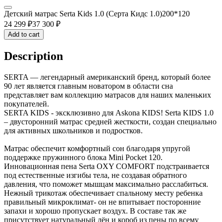
Детский матрас Serta Kids 1.0 (Серта Кидс 1.0)200*120
24 299
₽
37 300
₽
Add to cart
Description
SERTA — легендарный американский бренд, который более
90 лет является главным новатором в области сна
представляет вам коллекцию матрасов для наших маленьких
покупателей.
SERTA KIDS - эксклюзивно для Askona KIDS! Serta KIDS 1.0
– двусторонний матрас средней жесткости, создан специально
для активных школьников и подростков.
Матрас обеспечит комфортный сон благодаря упругой
поддержке пружинного блока Mini Pocket 120.
Инновационная пена Serta OXY COMFORT подстраивается
под естественные изгибы тела, не создавая обратного
давления, что поможет мышцам максимально расслабиться.
Нежный трикотаж обеспечивает спальному месту ребенка
правильный микроклимат- он не впитывает посторонние
запахи и хорошо пропускает воздух. В составе так же
присутствует натуральный лён и короб из пены по всему