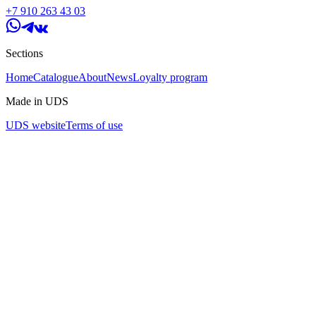
+7 910 263 43 03
Sections
Home
Catalogue
About
News
Loyalty program
Made in UDS
UDS website
Terms of use